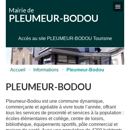
Mairie de
PLEUMEUR-BODOU
VIE MUNICIPALE
SERVICES ADMINISTRATIFS
Accès au site PLEUMEUR-BODOU Tourisme
SERVICES TECHNIQUES
ENFANCE JEUNESSE SPORTS
CULTURE / LOISIRS
Accueil
>
Informations
>
Pleumeur-Bodou
INFOS PRATIQUES
PLEUMEUR-BODOU
Pleumeur-Bodou est une commune dynamique,
commerçante et agréable à vivre toute l’année, offrant
tous les services de proximité et services à la population :
écoles élémentaires et collège, centre de loisirs,
bibliothèque, équipements sportifs, pôle commercial et