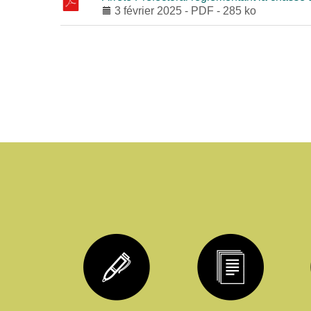
3 février 2025
-
PDF
-
285 ko