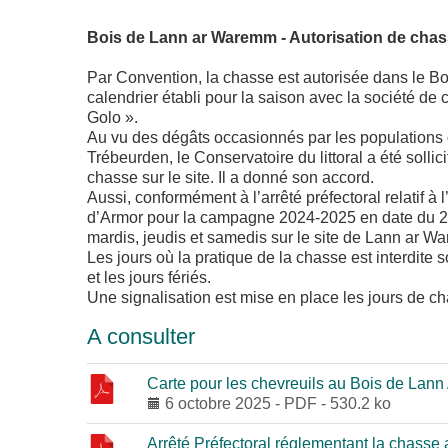
Bois de Lann ar Waremm - Autorisation de chass
Par Convention, la chasse est autorisée dans le B
calendrier établi pour la saison avec la société 
Golo ».
Au vu des dégâts occasionnés par les populations
Trébeurden, le Conservatoire du littoral a été sollic
chasse sur le site. Il a donné son accord.
Aussi, conformément à l’arrêté préfectoral relatif 
d’Armor pour la campagne 2024-2025 en date du 2 ju
mardis, jeudis et samedis sur le site de Lann ar W
Les jours où la pratique de la chasse est interdite 
et les jours fériés.
Une signalisation est mise en place les jours de c
A consulter
Carte pour les chevreuils au Bois de Lan
6 octobre 2025
-
PDF
-
530.2 ko
Arrêté Préfectoral réglementant la chasse 