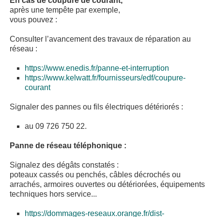
En cas de coupure de courant,
après une tempête par exemple,
vous pouvez :
Consulter l’avancement des travaux de réparation au
réseau :
https://www.enedis.fr/panne-et-interruption
https://www.kelwatt.fr/fournisseurs/edf/coupure-
courant
Signaler des pannes ou fils électriques détériorés :
au 09 726 750 22.
Panne de réseau téléphonique :
Signalez des dégâts constatés :
poteaux cassés ou penchés, câbles décrochés ou
arrachés, armoires ouvertes ou détériorées, équipements
techniques hors service...
https://dommages-reseaux.orange.fr/dist-