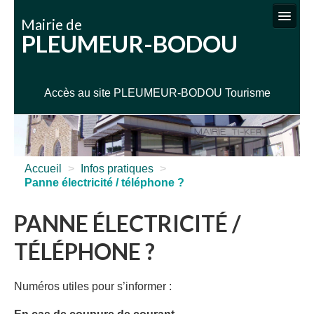
Mairie de
PLEUMEUR-BODOU
VIE MUNICIPALE
SERVICES ADMINISTRATIFS
Accès au site PLEUMEUR-BODOU Tourisme
SERVICES TECHNIQUES
ENFANCE JEUNESSE SPORTS
CULTURE / LOISIRS
Accueil
>
Infos pratiques
>
Panne électricité / téléphone ?
INFOS PRATIQUES
PANNE ÉLECTRICITÉ /
TÉLÉPHONE ?
Numéros utiles pour s’informer :