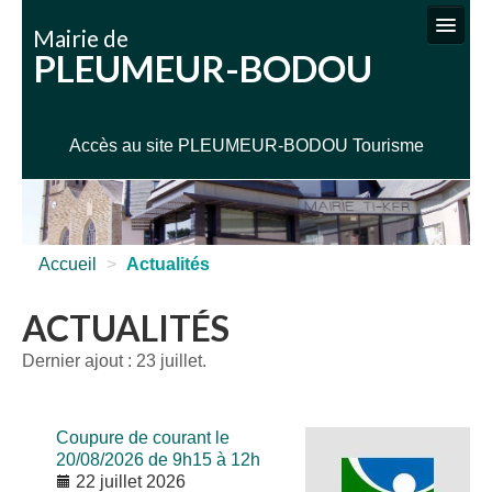
Mairie de
PLEUMEUR-BODOU
VIE MUNICIPALE
SERVICES ADMINISTRATIFS
Accès au site PLEUMEUR-BODOU Tourisme
SERVICES TECHNIQUES
ENFANCE JEUNESSE SPORTS
CULTURE / LOISIRS
Accueil
>
Actualités
INFOS PRATIQUES
ACTUALITÉS
Dernier ajout : 23 juillet.
Coupure de courant le
20/08/2026 de 9h15 à 12h
22 juillet 2026