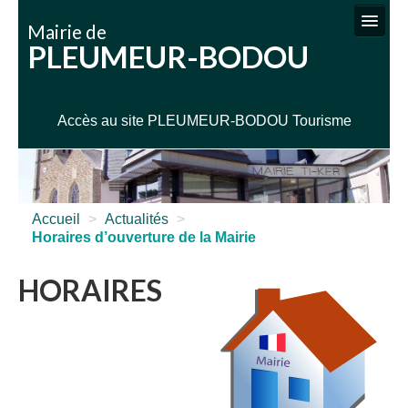
Mairie de
PLEUMEUR-BODOU
VIE MUNICIPALE
SERVICES ADMINISTRATIFS
Accès au site PLEUMEUR-BODOU Tourisme
SERVICES TECHNIQUES
ENFANCE JEUNESSE SPORTS
CULTURE / LOISIRS
Accueil
>
Actualités
>
Horaires d’ouverture de la Mairie
INFOS PRATIQUES
HORAIRES